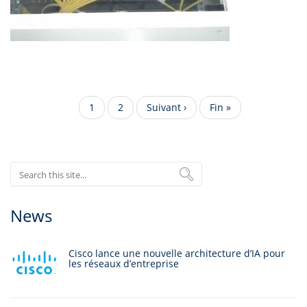
Pagination
Page
1
Page
2
Page
Suivant ›
Dernière
Fin »
courante
suivante
page
Search
News
Cisco lance une nouvelle architecture d’IA pour
les réseaux d’entreprise